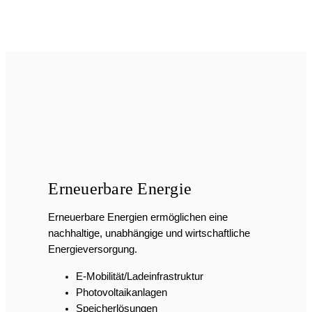
Energieversorgung.
E-Mobilität/Ladeinfrastruktur
Photovoltaikanlagen
Speicherlösungen
Power to heat
Energie­management­systeme
Moderne elektrotechnische Systeme bestehen heute aus
dem Zusammenspiel von Energieversorgung,
Gebäudeautomation, Kommunikationstechnik und
Sicherheitssystemen.
Wir verbinden diese Bereiche zu funktionalen
Gesamtlösungen, die auf die Anforderungen von Alt-, Neu-
und Gewerbebau abgestimmt sind.
Dabei stehen Sicherheit, Effizienz und Zukunftsfähigkeit
im Mittelpunkt jeder Planung und Umsetzung.