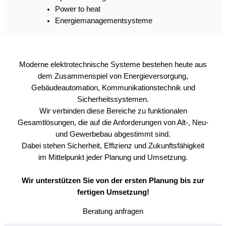
Wir unterstützen Sie von der ersten Planung bis zur
fertigen Umsetzung!
Beratung anfragen
Stengl Elektro- & Datentechnik GmbH
Mitterfeld 20
85419 Mauern
08764 494
info@stengl-online.de
Karriere
Impressum
Datenschutzerklärung
Cookie-Richtline (EU)
Barrierefreiheit
© 2026 Stengl Elektro- & Datentechnik GmbH